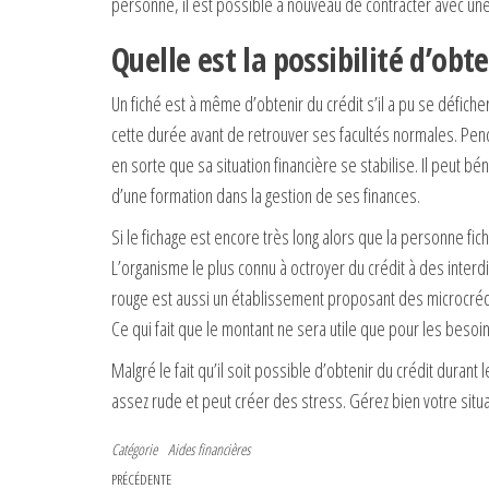
personne, il est possible à nouveau de contracter avec une
Quelle est la possibilité d’obt
Un fiché est à même d’obtenir du crédit s’il a pu se défiche
cette durée avant de retrouver ses facultés normales. Pen
en sorte que sa situation financière se stabilise. Il peut b
d’une formation dans la gestion de ses finances.
Si le fichage est encore très long alors que la personne fi
L’organisme le plus connu à octroyer du crédit à des interdit
rouge est aussi un établissement proposant des microcrédi
Ce qui fait que le montant ne sera utile que pour les besoi
Malgré le fait qu’il soit possible d’obtenir du crédit durant
assez rude et peut créer des stress. Gérez bien votre situa
Catégorie
Aides financières
Navigation de l’article
Article précédent
PRÉCÉDENTE