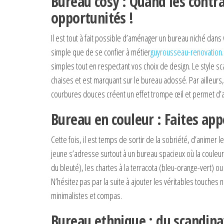
Bureau cosy : Quand les contr
opportunités !
Il est tout à fait possible d’aménager un bureau niché dan
simple que de se confier à métier
guyrousseau-renovation
simples tout en respectant vos choix de design. Le style 
chaises et est marquant sur le bureau adossé. Par ailleurs
courbures douces créent un effet trompe œil et permet d’a
Bureau en couleur : Faites appe
Cette fois, il est temps de sortir de la sobriété, d’animer 
jeune s’adresse surtout à un bureau spacieux où la couleur p
du bleuté), les chartes à la terracota (bleu-orange-vert) 
N’hésitez pas par la suite à ajouter les véritables touch
minimalistes et compas.
Bureau ethnique : du scandina