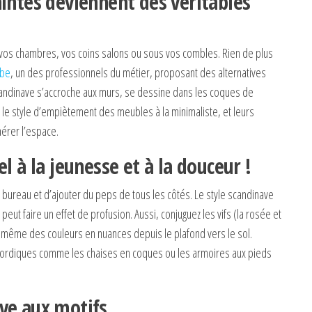
aintes deviennent des véritables
s vos chambres, vos coins salons ou sous vos combles. Rien de plus
.be
, un des professionnels du métier, proposant des alternatives
scandinave s’accroche aux murs, se dessine dans les coques de
, le style d’empiètement des meubles à la minimaliste, et leurs
érer l’espace.
l à la jeunesse et à la douceur !
le bureau et d’ajouter du peps de tous les côtés. Le style scandinave
eut faire un effet de profusion. Aussi, conjuguez les vifs (la rosée et
ou même des couleurs en nuances depuis le plafond vers le sol.
es nordiques comme les chaises en coques ou les armoires aux pieds
ve aux motifs