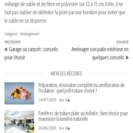
mélange de sable et de fibre en polyester sur 12 à 15 cm. Enfin, il ne
faut pas oublier de délimiter la piste par une bordure pour éviter que
le sable ne se disperse.
Catégorie
Aménagement
Navigation de l’article
Article précédent
PRÉCÉDENTE
SUIVANTE
Art
Garage ou carport : conseils
Aménager son patio extérieur en
pour choisir
quelques conseils
ARTICLES RÉCENTS
Réparation, rénovation complète ou amélioration de
l’isolation : quel prêt toiture choisir ?
14/07/2026
Non
Fenêtres de toiture plate ou inclinée : bien choisir pour
maximiser la lumière naturelle
03/06/2026
Non